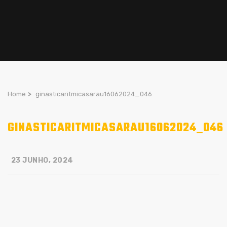
Home
>
ginasticaritmicasarau16062024_046
GINASTICARITMICASARAU16062024_046
23 JUNHO, 2024