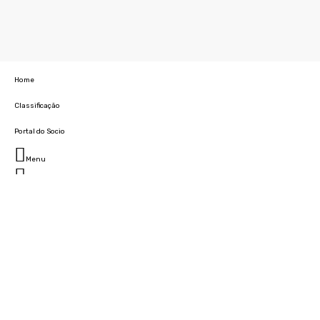
Home
Classificação
Portal do Socio
Menu
Fechar
Home
Clube
História
Marcha
Sede
Instalações