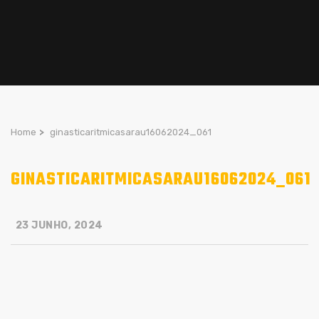
Home
>
ginasticaritmicasarau16062024_061
GINASTICARITMICASARAU16062024_061
23 JUNHO, 2024