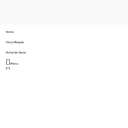
Home
Classificação
Portal do Socio
Menu
Fechar
Home
Clube
História
Marcha
Sede
Instalações