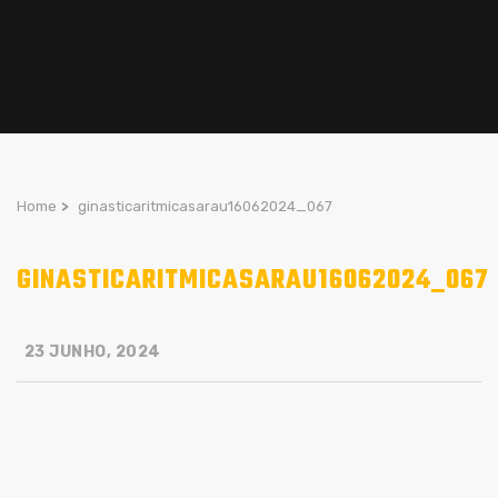
Home
>
ginasticaritmicasarau16062024_067
GINASTICARITMICASARAU16062024_067
23 JUNHO, 2024