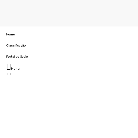
Home
Classificação
Portal do Socio
Menu
Fechar
Home
Clube
História
Marcha
Sede
Instalações