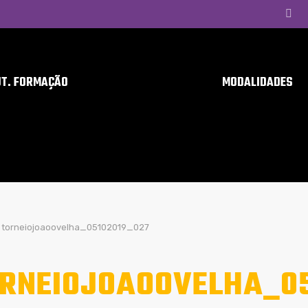
UT. FORMAÇÃO
MODALIDADES
torneiojoaoovelha_05102019_027
RNEIOJOAOOVELHA_05