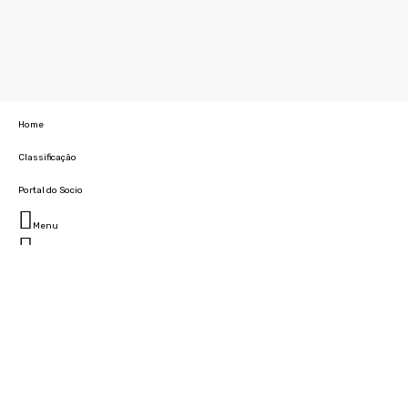
Home
Classificação
Portal do Socio
Menu
Fechar
Home
Clube
História
Marcha
Sede