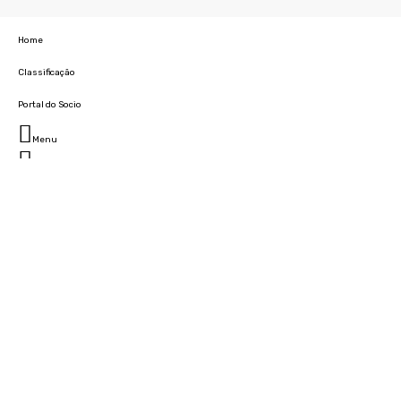
Home
Classificação
Portal do Socio
Menu
Fechar
Home
Clube
História
Marcha
Sede
Instalações
Cidade Desportiva
Estádio da Madeira