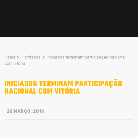
Home
>
Portfolios
>
Iniciados terminam participação nacional
com vitória
INICIADOS TERMINAM PARTICIPAÇÃO
NACIONAL COM VITÓRIA
26 MARÇO, 2016