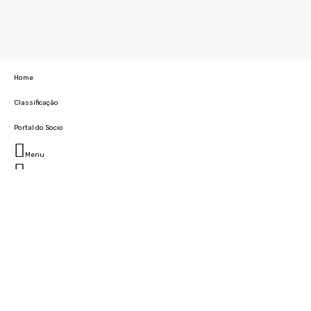
Home
Classificação
Portal do Socio
Menu
Fechar
Home
Clube
História
Marcha
Sede
Instalações