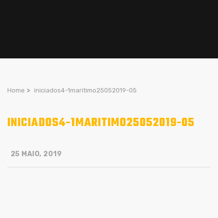
Home
>
iniciados4-1maritimo25052019-05
INICIADOS4-1MARITIMO25052019-05
25 MAIO, 2019