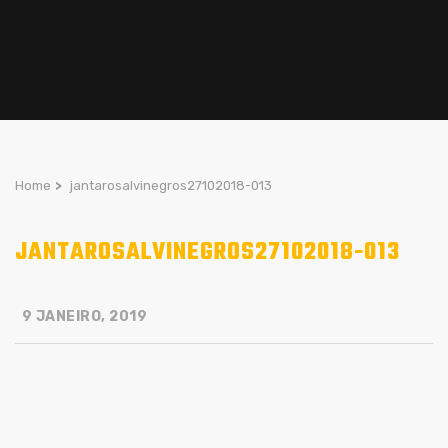
Home
>
jantarosalvinegros27102018-013
JANTAROSALVINEGROS27102018-013
9 JANEIRO, 2019