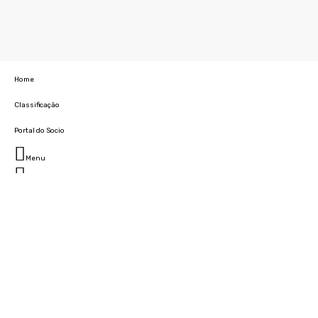
Home
Classificação
Portal do Socio
Menu
Fechar
Home
Clube
História
Marcha
Sede
Instalações