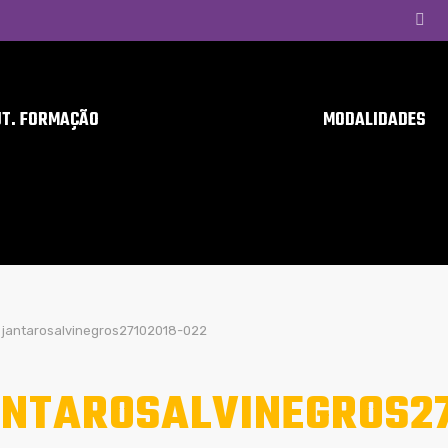
UT. FORMAÇÃO
MODALIDADES
jantarosalvinegros27102018-022
NTAROSALVINEGROS27