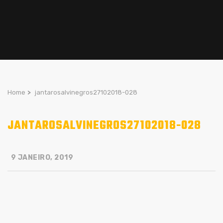
Home
>
jantarosalvinegros27102018-028
JANTAROSALVINEGROS27102018-028
9 JANEIRO, 2019