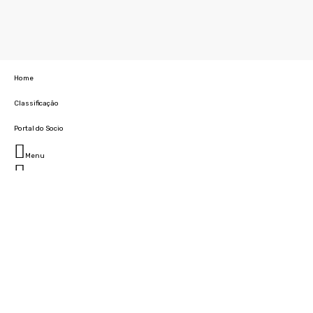
Home
Classificação
Portal do Socio
Menu
Fechar
Home
Clube
História
Marcha
Sede
Instalações