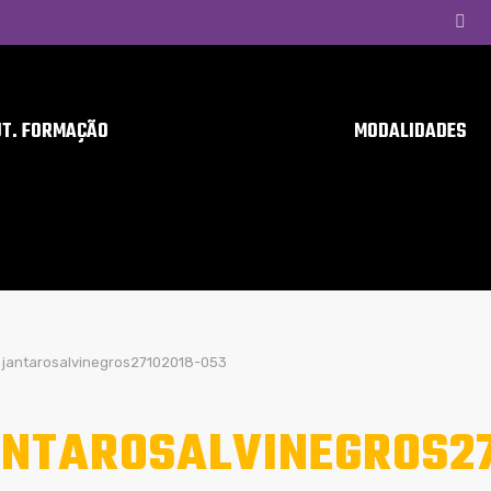
UT. FORMAÇÃO
MODALIDADES
jantarosalvinegros27102018-053
NTAROSALVINEGROS27