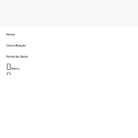
Home
Classificação
Portal do Socio
Menu
Fechar
Home
Clube
História
Marcha
Sede
Instalações