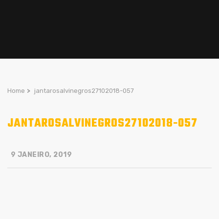
Home
>
jantarosalvinegros27102018-057
JANTAROSALVINEGROS27102018-057
9 JANEIRO, 2019