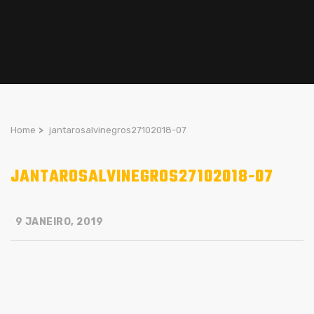
Home
>
jantarosalvinegros27102018-07
JANTAROSALVINEGROS27102018-07
9 JANEIRO, 2019