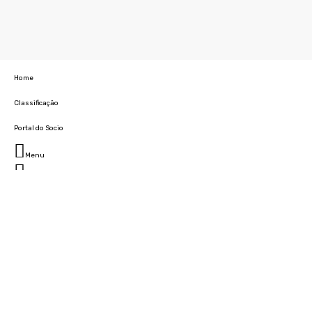
Home
Classificação
Portal do Socio
Menu
Fechar
Home
Clube
História
Marcha
Sede
Instalações