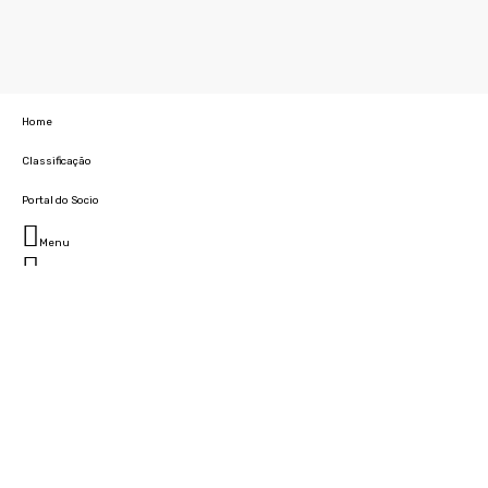
Home
Classificação
Portal do Socio
Menu
Fechar
Home
Clube
História
Marcha
Sede
Instalações