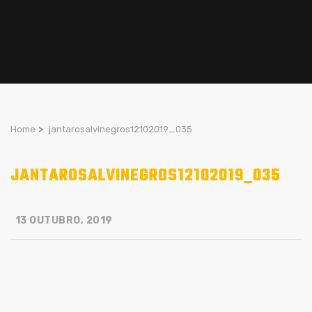
Home
>
jantarosalvinegros12102019_035
JANTAROSALVINEGROS12102019_035
13 OUTUBRO, 2019