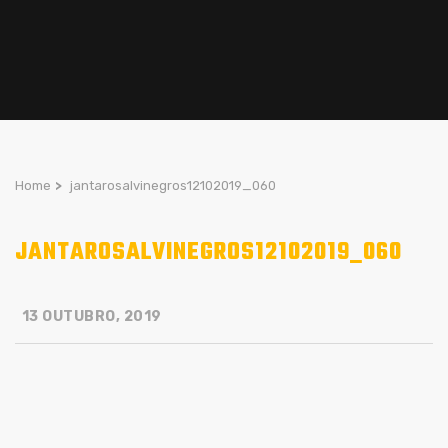
Home
>
jantarosalvinegros12102019_060
JANTAROSALVINEGROS12102019_060
13 OUTUBRO, 2019