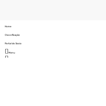
Home
Classificação
Portal do Socio
Menu
Fechar
Home
Clube
História
Marcha
Sede
Instalações