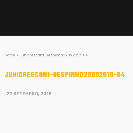
Home
>
juniorescdn1-0espinho29092018-04
JUNIORESCDN1-0ESPINHO29092018-04
29 SETEMBRO, 2018