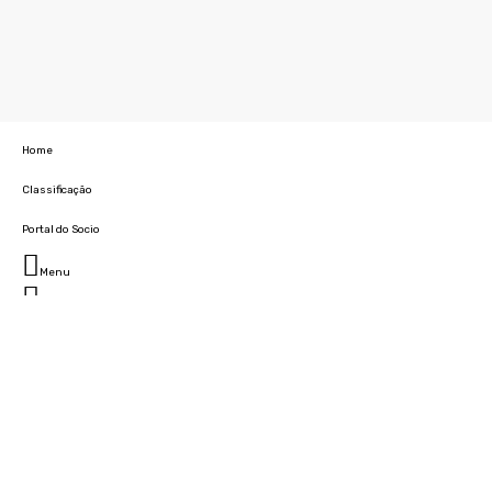
Home
Classificação
Portal do Socio
Menu
Fechar
Home
Clube
História
Marcha
Sede