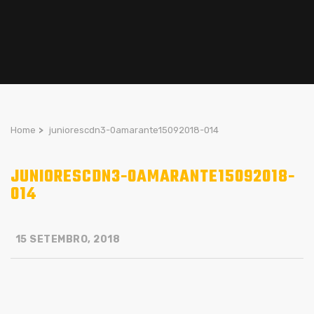
Home
>
juniorescdn3-0amarante15092018-014
JUNIORESCDN3-0AMARANTE15092018-
014
15 SETEMBRO, 2018