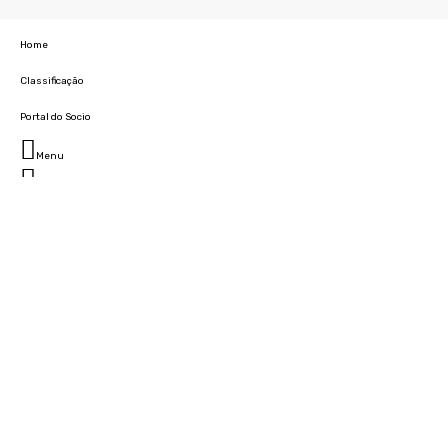
Home
Classificação
Portal do Socio
Menu
Fechar
Home
Clube
História
Marcha
Sede
Instalações
Cidade Desportiva
Estádio da Madeira