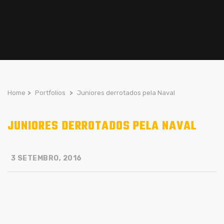
Home
>
Portfolios
>
Juniores derrotados pela Naval
JUNIORES DERROTADOS PELA NAVAL
3 SETEMBRO, 2016