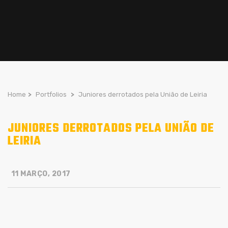
Home
>
Portfolios
>
Juniores derrotados pela União de Leiria
JUNIORES DERROTADOS PELA UNIÃO DE
LEIRIA
11 MARÇO, 2017