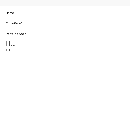
Home
Classificação
Portal do Socio
Menu
Fechar
Home
Clube
História
Marcha
Sede
Instalações
Cidade Desportiva
Estádio da Madeira