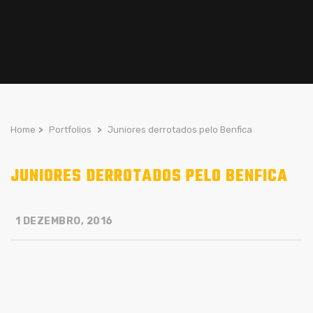
Home
>
Portfolios
>
Juniores derrotados pelo Benfica
JUNIORES DERROTADOS PELO BENFICA
1 DEZEMBRO, 2016