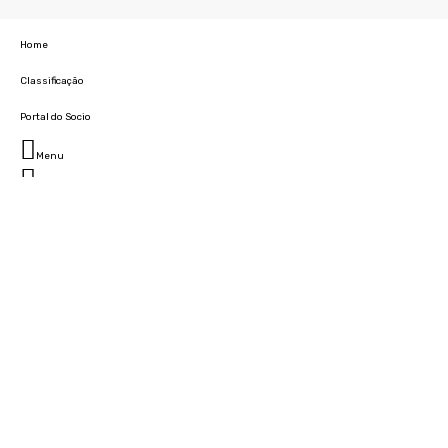
Home
Classificação
Portal do Socio
Menu
Fechar
Home
Clube
História
Marcha
Sede
Instalações
Cidade Desportiva
Estádio da Madeira