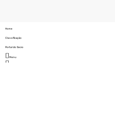
Home
Classificação
Portal do Socio
Menu
Fechar
Home
Clube
História
Marcha
Sede
Instalações