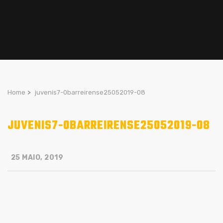
Home
>
juvenis7-0barreirense25052019-08
JUVENIS7-0BARREIRENSE25052019-08
25 MAIO, 2019