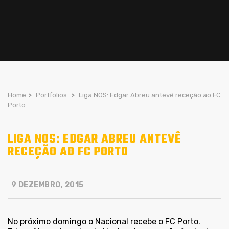
Home
>
Portfolios
>
Liga NOS: Edgar Abreu antevê receção ao FC
Porto
LIGA NOS: EDGAR ABREU ANTEVÊ
RECEÇÃO AO FC PORTO
9 DEZEMBRO, 2015
No próximo domingo o Nacional recebe o FC Porto.