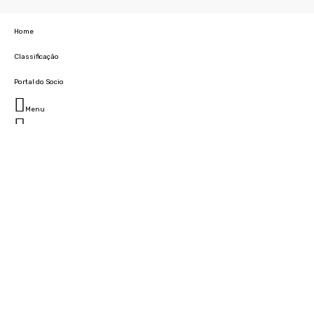
Home
Classificação
Portal do Socio
Menu
Fechar
Home
Clube
História
Marcha
Sede
Instalações
Cidade Desportiva
Estádio da Madeira