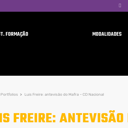
UT. FORMAÇÃO
MODALIDADES
Portfolios
>
Luis Freire: antevisão do Mafra – CD Nacional
IS FREIRE: ANTEVISÃO