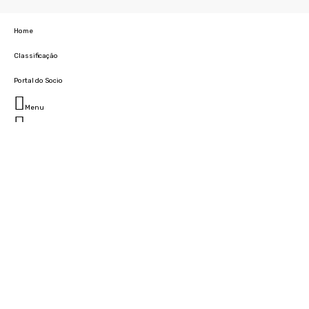
Home
Classificação
Portal do Socio
Menu
Fechar
Home
Clube
História
Marcha
Sede
Instalações
Cidade Desportiva
Estádio da Madeira