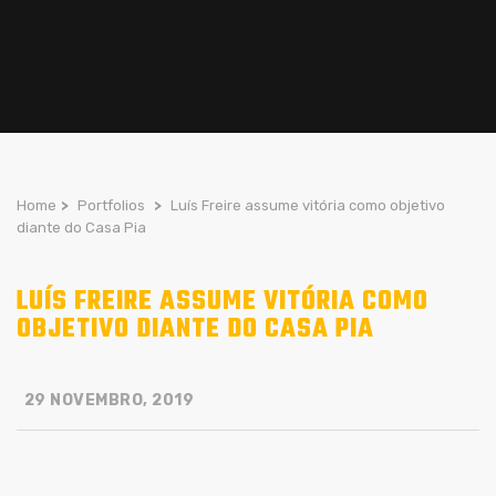
Home
>
Portfolios
>
Luís Freire assume vitória como objetivo
diante do Casa Pia
LUÍS FREIRE ASSUME VITÓRIA COMO
OBJETIVO DIANTE DO CASA PIA
29 NOVEMBRO, 2019