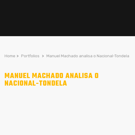
Home
>
Portfolios
>
Manuel Machado analisa o Nacional-Tondela
MANUEL MACHADO ANALISA O
NACIONAL-TONDELA