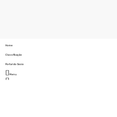
Home
Classificação
Portal do Socio
Menu
Fechar
Home
Clube
História
Marcha