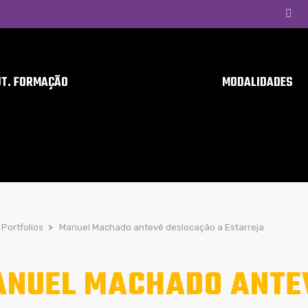
UT. FORMAÇÃO
MODALIDADES
Portfolios
>
Manuel Machado antevê deslocação a Estarreja
NUEL MACHADO ANTE