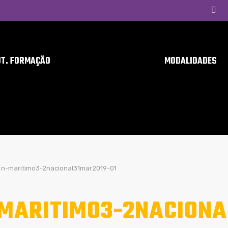
UT. FORMAÇÃO
MODALIDADES
n-maritimo3-2nacional31mar2019-01
MARITIMO3-2NACIONA