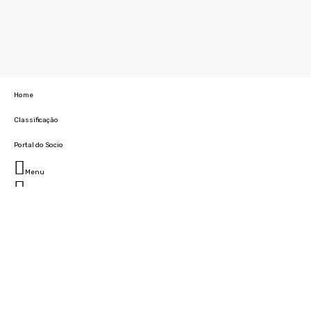
Home
Classificação
Portal do Socio
Menu
Fechar
Home
Clube
História
Marcha
Sede