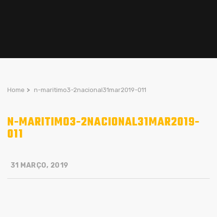
Home
>
n-maritimo3-2nacional31mar2019-011
N-MARITIMO3-2NACIONAL31MAR2019-
011
31 MARÇO, 2019