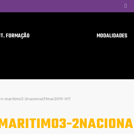
UT. FORMAÇÃO
MODALIDADES
n-maritimo3-2nacional31mar2019-017
MARITIMO3-2NACIONA