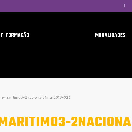
UT. FORMAÇÃO
MODALIDADES
n-maritimo3-2nacional31mar2019-026
MARITIMO3-2NACIONA