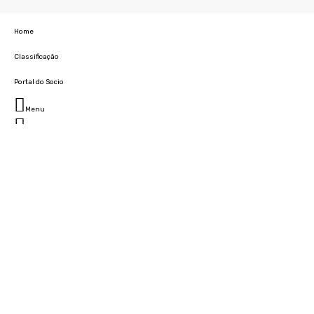
Home
Classificação
Portal do Socio
Menu
Fechar
Home
Clube
História
Marcha
Sede
Instalações
Cidade Desportiva
Estádio da Madeira