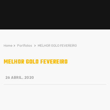
Home
>
Portfolios
>
MELHOR GOLO FEVEREIRO
MELHOR GOLO FEVEREIRO
26 ABRIL, 2020