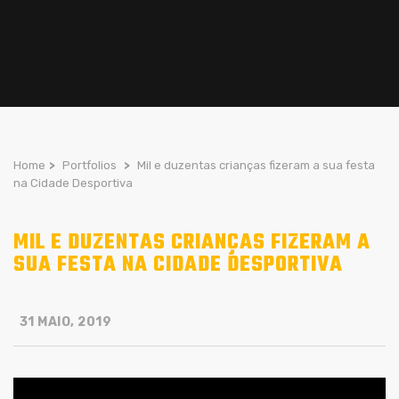
Home
>
Portfolios
>
Mil e duzentas crianças fizeram a sua festa
na Cidade Desportiva
MIL E DUZENTAS CRIANÇAS FIZERAM A
SUA FESTA NA CIDADE DESPORTIVA
31 MAIO, 2019