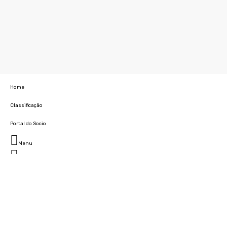
Home
Classificação
Portal do Socio
Menu
Fechar
Home
Clube
História
Marcha