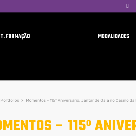
UT. FORMAÇÃO
MODALIDADES
Portfolios
>
Momentos – 115º Aniversário: Jantar de Gala no Casino da
MENTOS – 115º ANIVE