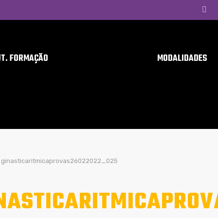
UT. FORMAÇÃO
MODALIDADES
ginasticaritmicaprovas26022022_025
NASTICARITMICAPROV