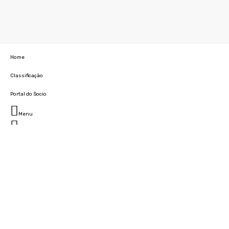
Home
Classificação
Portal do Socio
Menu
Fechar
Home
Clube
História
Marcha
Sede
Instalações