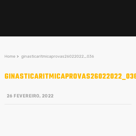
Home
>
ginasticaritmicaprovas26022022_036
GINASTICARITMICAPROVAS26022022_03
26 FEVEREIRO, 2022