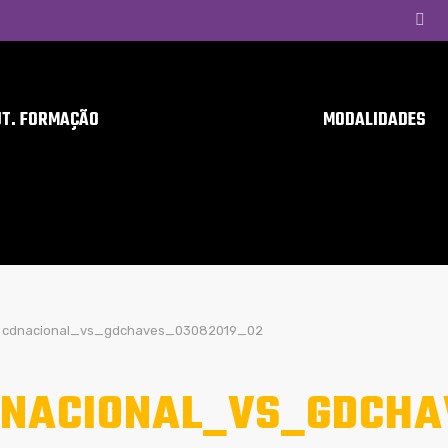
UT. FORMAÇÃO
MODALIDADES
cdnacional_vs_gdchaves_03082019_02
NACIONAL_VS_GDCHA