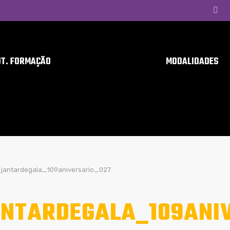
UT. FORMAÇÃO
MODALIDADES
jantardegala_109aniversario_027
NTARDEGALA_109ANI