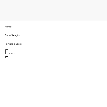
Home
Classificação
Portal do Socio
Menu
Fechar
Home
Clube
História
Marcha
Sede
Instalações