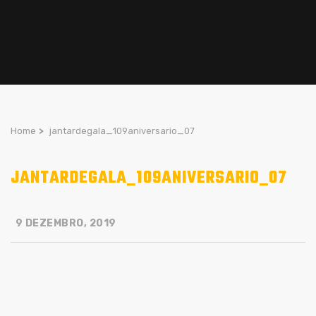
Home
>
jantardegala_109aniversario_07
JANTARDEGALA_109ANIVERSARIO_07
9 DEZEMBRO, 2019