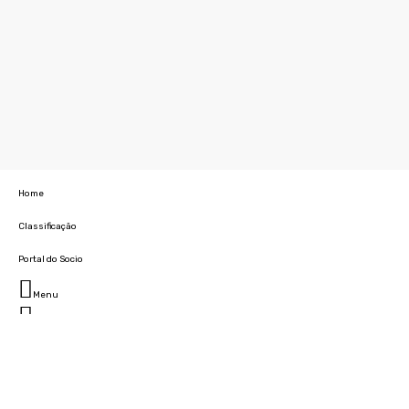
Home
Classificação
Portal do Socio
Menu
Fechar
Home
Clube