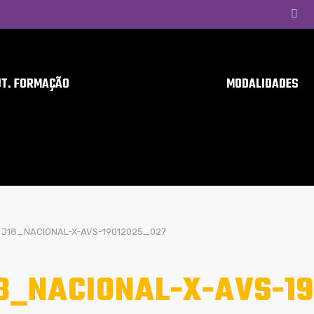
UT. FORMAÇÃO
MODALIDADES
J18_NACIONAL-X-AVS-19012025_027
8_NACIONAL-X-AVS-1