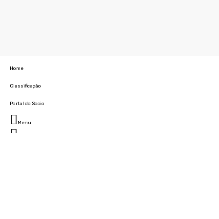
Home
Classificação
Portal do Socio
Menu
Fechar
Home
Clube
História
Marcha
Sede