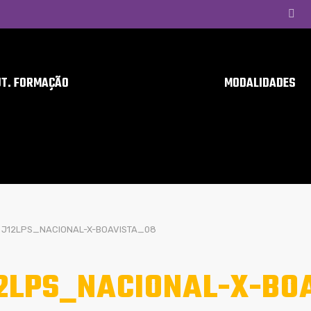
UT. FORMAÇÃO
MODALIDADES
J12LPS_NACIONAL-X-BOAVISTA_08
2LPS_NACIONAL-X-BO