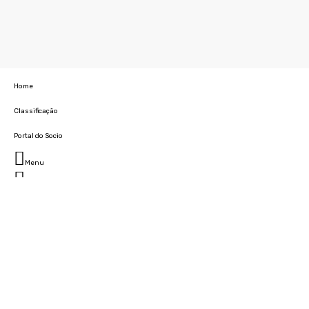
Home
Classificação
Portal do Socio
Menu
Fechar
Home
Clube
História
Marcha
Sede