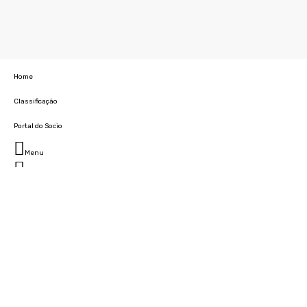
Home
Classificação
Portal do Socio
Menu
Fechar
Home
Clube
História
Marcha
Sede
Instalações