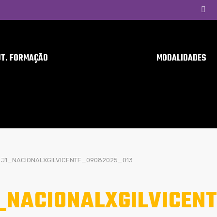
UT. FORMAÇÃO
MODALIDADES
J1_NACIONALXGILVICENTE_09082025_013
_NACIONALXGILVICEN