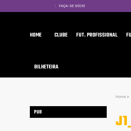
FAÇA-SE SÓCIO
HOME
CLUBE
FUT. PROFISSIONAL
F
BILHETEIRA
Home
>
PUB
J1