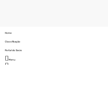
Home
Classificação
Portal do Socio
Menu
Fechar
Home
Clube
História
Marcha
Sede