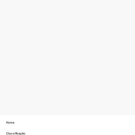
Home
Classificação