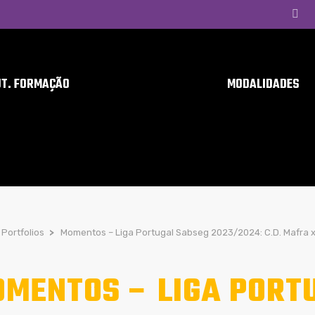
UT. FORMAÇÃO
MODALIDADES
Portfolios
>
Momentos – Liga Portugal Sabseg 2023/2024: C.D. Mafra x
MENTOS – LIGA PORT