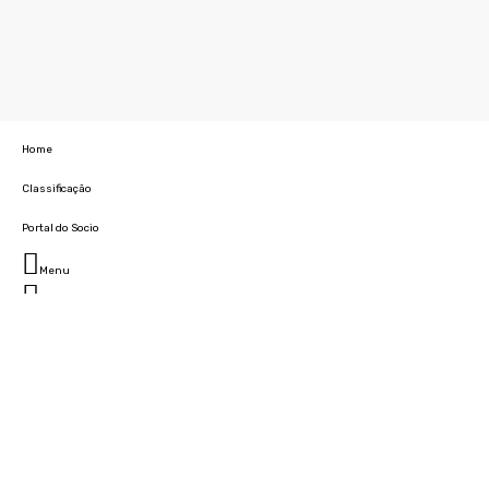
Home
Classificação
Portal do Socio
Menu
Fechar
Home
Clube
História
Marcha
Sede