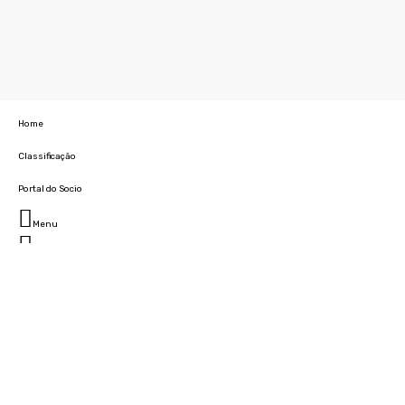
Home
Classificação
Portal do Socio
Menu
Fechar
Home
Clube
História
Marcha
Sede